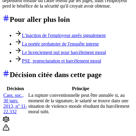
dépendent ensuite du cadre retenu par les juges, mais l'employeur
perd le bénéfice de la sécurité qu'il croyait avoir obtenue.
Pour aller plus loin
L'inaction de l'employeur après signalement
La portée probatoire de l'enquête interne
Le licenciement nul pour harcèlement moral
PSE, restructuration et harcèlement moral
Décision citée dans cette page
Décision
Principe
Cass. soc.,
La rupture conventionnelle peut être annulée si, au
30 janv.
moment de la signature, le salarié se trouve dans une
2013, n° 11-
situation de violence morale résultant du harcèlement
22.332
moral subi.