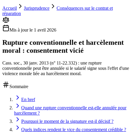
Accueil
Jurisprudence
Conséquences sur le contrat et
réparation
Mis à jour le
1 avril 2026
Rupture conventionnelle et harcèlement
moral : consentement vicié
Cass. soc., 30 janv. 2013 (n° 11-22.332) : une rupture
conventionnelle peut être annulée si le salarié signe sous l'effet d'une
violence morale liée au harcèlement moral.
Sommaire
En bref
Quand une rupture conventionnelle est-elle annulée pour
harcèlement ?
Pourquoi le moment de la signature est-il décisif ?
Quels indices rendent le vice du consentement crédible ?