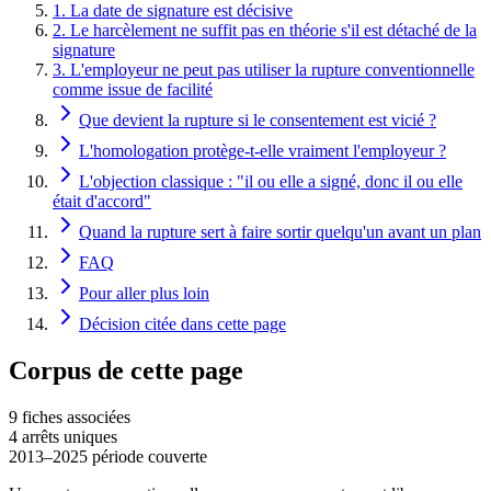
1. La date de signature est décisive
2. Le harcèlement ne suffit pas en théorie s'il est détaché de la
signature
3. L'employeur ne peut pas utiliser la rupture conventionnelle
comme issue de facilité
Que devient la rupture si le consentement est vicié ?
L'homologation protège-t-elle vraiment l'employeur ?
L'objection classique : "il ou elle a signé, donc il ou elle
était d'accord"
Quand la rupture sert à faire sortir quelqu'un avant un plan
FAQ
Pour aller plus loin
Décision citée dans cette page
Corpus de cette page
9
fiche
s
associée
s
4
arrêt
s
unique
s
2013
–
2025
période couverte