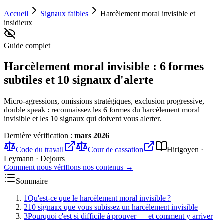
Accueil
Signaux faibles
Harcèlement moral invisible et
insidieux
Guide complet
Harcèlement moral invisible : 6 formes
subtiles et 10 signaux d'alerte
Micro-agressions, omissions stratégiques, exclusion progressive,
double speak : reconnaissez les 6 formes du harcèlement moral
invisible et les 10 signaux qui doivent vous alerter.
Dernière vérification :
mars 2026
Code du travail
Cour de cassation
Hirigoyen ·
Leymann · Dejours
Comment nous vérifions nos contenus →
Sommaire
1
Qu'est-ce que le harcèlement moral invisible ?
2
10 signaux que vous subissez un harcèlement invisible
3
Pourquoi c'est si difficile à prouver — et comment y arriver